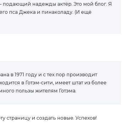
— подающий надежды актёр. Это мой блог. Я
его пса Джека и пинаколаду. (И ещё
на в 1971 году и с тех пор производит
одится в Готэм-сити, имеет штат из более
много пользы жителям Готэма.
эту страницу и создать новые. Успехов!